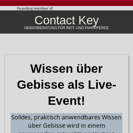
Skip
Founding member of
to
Contact Key
content
GEBISSBERATUNG FÜR REIT- UND FAHRPFERDE
Primary
Navigation
Menu
Wissen über
Gebisse als Live-
Event
!
Solides, praktisch anwendbares Wissen
über Gebisse wird in einem