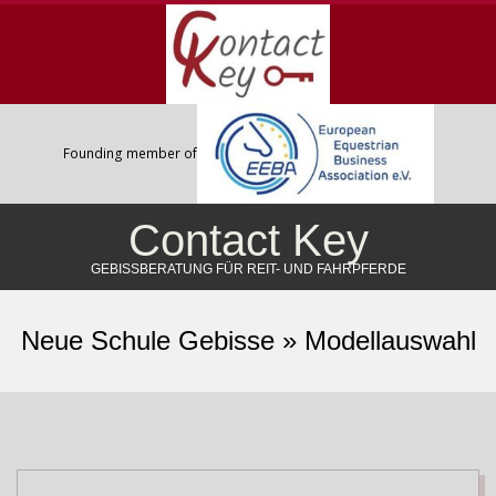
Skip
to
content
Founding member of
Contact Key
GEBISSBERATUNG FÜR REIT- UND FAHRPFERDE
Primary
Navigation
Neue Schule Gebisse »
Modellauswahl
Menu