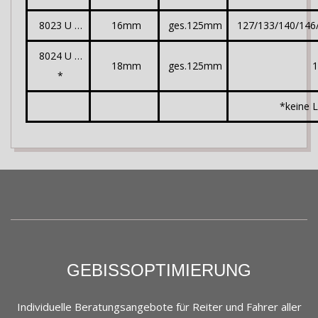
8023 U …
16mm
ges.125mm
127/133/140/146
8024 U …
18mm
ges.125mm
1
*
*keine 
2024-
05-
06
GEBISSOPTIMIERUNG
Individuelle Beratungsangebote für Reiter und Fahrer aller