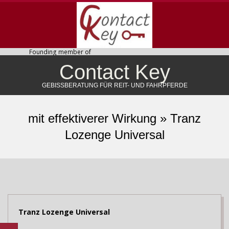
Skip
to
content
Founding member of
Contact Key
GEBISSBERATUNG FÜR REIT- UND FAHRPFERDE
Primary
Navigation
mit effektiverer Wirkung »
Tranz
Menu
Lozenge Universal
Tranz Lozenge Universal