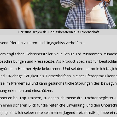
Christina Krajewski -Gebissberaterin aus Leidenschaft
usend Pferden zu ihrem Lieblingsgebiss verholfen –
 dem englischen Gebisshersteller Neue Schule Ltd. zusammen, zunächs
beschreibungen und Pressetexte. Als Product Specialist für Deutschla
ngründerin Heather Hyde bekommen. Und seitdem sammle ich täglich
d 10-jährige Tätigkeit als Tierarzthelferin in einer Pferdepraxis ken
isse im Pferdemaul und kann gesundheitliche Störungen des Bewegun
nung erkennen und einschätzen.
inheiten bei Top Trainern, zu denen ich meine drei Töchter begleitet 
 einen sicheren Blick für die reiterliche Einwirkung, und den Untersc
g gelehrt. Ich selber reite seit meiner Jugend freizeitmäßig, habe ein